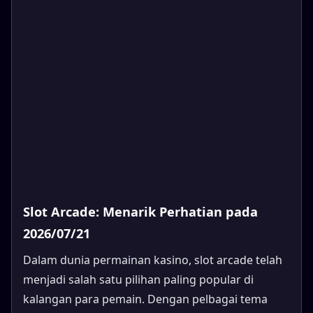
Slot Arcade: Menarik Perhatian pada
2026/07/21
Dalam dunia permainan kasino, slot arcade telah
menjadi salah satu pilihan paling popular di
kalangan para pemain. Dengan pelbagai tema