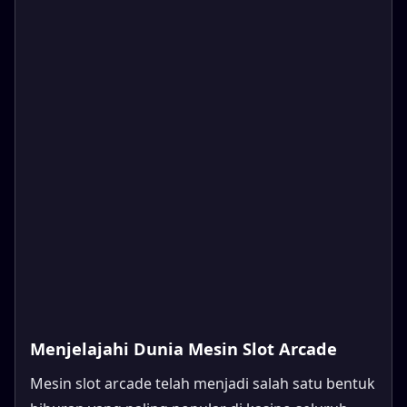
Menjelajahi Dunia Mesin Slot Arcade
Mesin slot arcade telah menjadi salah satu bentuk