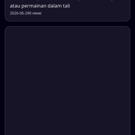
atau permainan dalam tali
2026-06-29
0 views