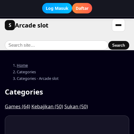
Log Masuk
Daftar
Arcade slot
S
Search
Search
Home
Categories
Categories - Arcade slot
Categories
Games (64)
Kebajikan (50)
Sukan (50)