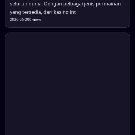
seluruh dunia. Dengan pelbagai jenis permainan
yang tersedia, dari kasino int
2026-06-29
0 views