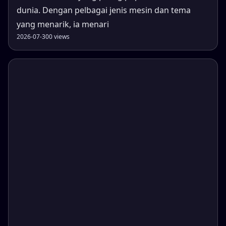
dunia. Dengan pelbagai jenis mesin dan tema
yang menarik, ia menari
2026-07-30
0 views