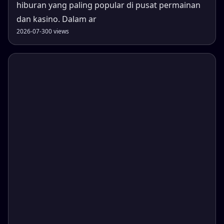
hiburan yang paling popular di pusat permainan
dan kasino. Dalam ar
2026-07-30
0 views