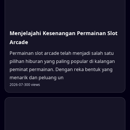
Menjelajahi Kesenangan Permainan Slot
Arcade
Permainan slot arcade telah menjadi salah satu
pilihan hiburan yang paling popular di kalangan
peminat permainan. Dengan reka bentuk yang
menarik dan peluang un
2026-07-30
0 views