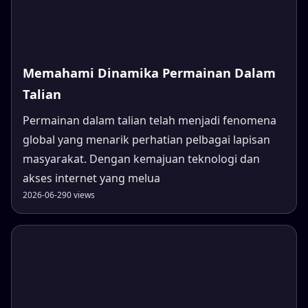
Memahami Dinamika Permainan Dalam
Talian
Permainan dalam talian telah menjadi fenomena
global yang menarik perhatian pelbagai lapisan
masyarakat. Dengan kemajuan teknologi dan
akses internet yang melua
2026-06-29
0 views