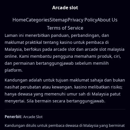
Arcade slot
Home
Categories
Sitemap
Privacy Policy
About Us
Terms of Service
Laman ini menerbitkan panduan, perbandingan, dan
maklumat praktikal tentang kasino untuk pembaca di
Malaysia, berfokus pada arcade slot dan arcade slot malaysia
online. Kami membantu pengguna memahami produk, ciri,
dan permainan bertanggungjawab sebelum memilih
platform.
Kandungan adalah untuk tujuan maklumat sahaja dan bukan
nasihat perubatan atau kewangan. kasino melibatkan risiko;
hanya dewasa yang memenuhi umur sah di Malaysia patut
menyertai. Sila bermain secara bertanggungjawab.
Penerbit:
Arcade Slot
Kandungan ditulis untuk pembaca dewasa di Malaysia yang berminat