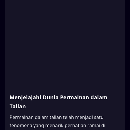
Menjelajahi Dunia Permainan dalam
Talian
Permainan dalam talian telah menjadi satu
fenomena yang menarik perhatian ramai di