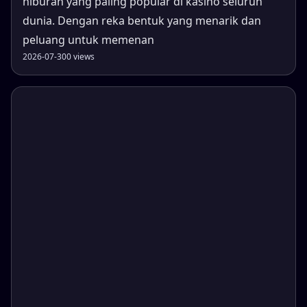
hiburan yang paling popular di kasino seluruh
dunia. Dengan reka bentuk yang menarik dan
peluang untuk memenan
2026-07-30
0 views