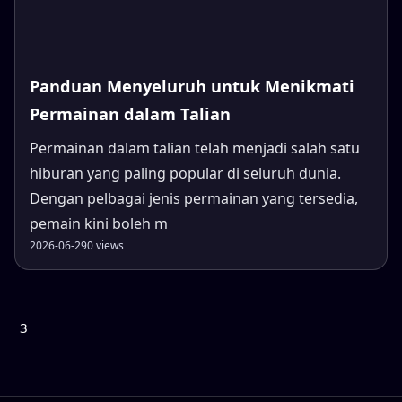
Panduan Menyeluruh untuk Menikmati
Permainan dalam Talian
Permainan dalam talian telah menjadi salah satu
hiburan yang paling popular di seluruh dunia.
Dengan pelbagai jenis permainan yang tersedia,
pemain kini boleh m
2026-06-29
0 views
3
…
9
›