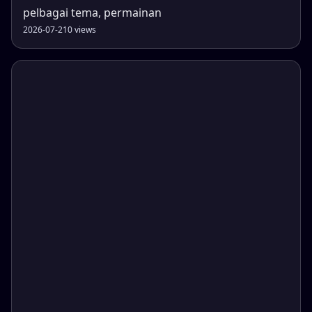
pelbagai tema, permainan
2026-07-21
0 views