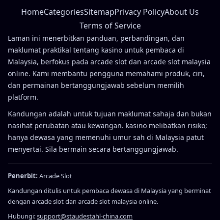
Home
Categories
Sitemap
Privacy Policy
About Us
Terms of Service
Laman ini menerbitkan panduan, perbandingan, dan
maklumat praktikal tentang kasino untuk pembaca di
Malaysia, berfokus pada arcade slot dan arcade slot malaysia
online. Kami membantu pengguna memahami produk, ciri,
dan permainan bertanggungjawab sebelum memilih
platform.
Kandungan adalah untuk tujuan maklumat sahaja dan bukan
nasihat perubatan atau kewangan. kasino melibatkan risiko;
hanya dewasa yang memenuhi umur sah di Malaysia patut
menyertai. Sila bermain secara bertanggungjawab.
Penerbit:
Arcade Slot
Kandungan ditulis untuk pembaca dewasa di Malaysia yang berminat
dengan arcade slot dan arcade slot malaysia online.
Hubungi:
support@staudestahl-china.com