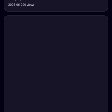
2026-06-29
0 views