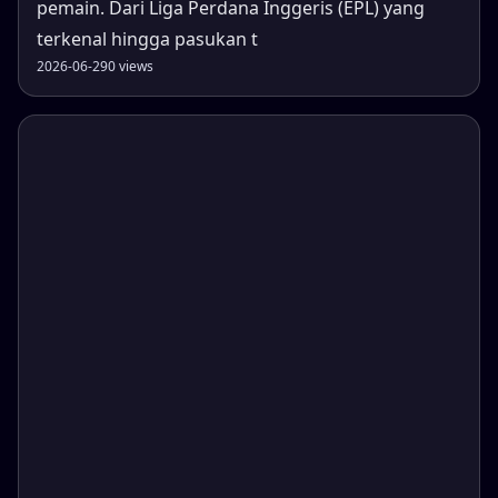
pemain. Dari Liga Perdana Inggeris (EPL) yang
terkenal hingga pasukan t
2026-06-29
0 views