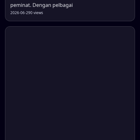
peminat. Dengan pelbagai
2026-06-29
0 views