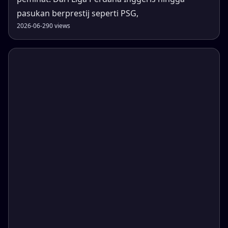
pasukan berprestij seperti PSG,
2026-06-29
0 views