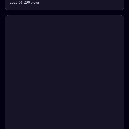
2026-06-29
0 views