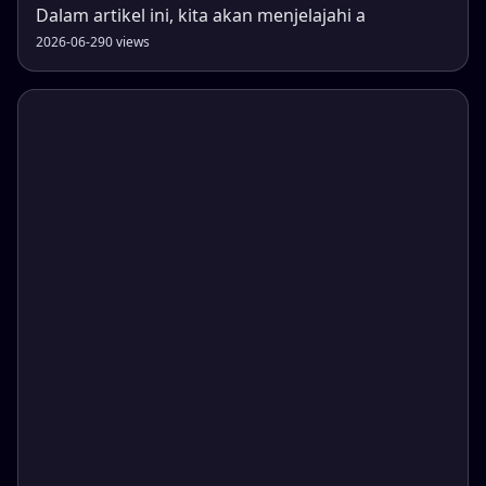
Dalam artikel ini, kita akan menjelajahi a
2026-06-29
0 views