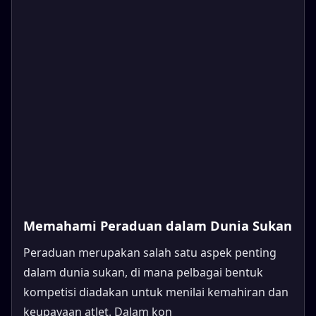
Memahami Peraduan dalam Dunia Sukan
Peraduan merupakan salah satu aspek penting
dalam dunia sukan, di mana pelbagai bentuk
kompetisi diadakan untuk menilai kemahiran dan
keupayaan atlet. Dalam kon