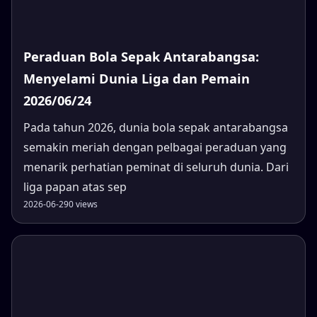
Peraduan Bola Sepak Antarabangsa:
Menyelami Dunia Liga dan Pemain
2026/06/24
Pada tahun 2026, dunia bola sepak antarabangsa
semakin meriah dengan pelbagai peraduan yang
menarik perhatian peminat di seluruh dunia. Dari
liga papan atas sep
2026-06-29
0 views