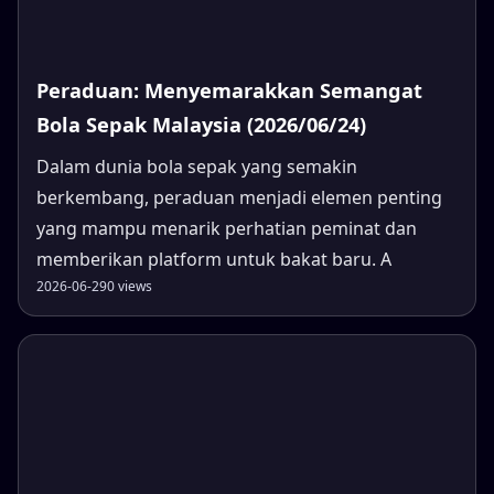
Peraduan: Menyemarakkan Semangat
Bola Sepak Malaysia (2026/06/24)
Dalam dunia bola sepak yang semakin
berkembang, peraduan menjadi elemen penting
yang mampu menarik perhatian peminat dan
memberikan platform untuk bakat baru. A
2026-06-29
0 views