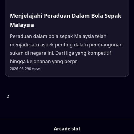
Menjelajahi Peraduan Dalam Bola Sepak
Malaysia
Peraduan dalam bola sepak Malaysia telah
menjadi satu aspek penting dalam pembangunan
sukan di negara ini. Dari liga yang kompetitif
hingga kejohanan yang berpr
2026-06-29
0 views
2
3
›
Arcade slot