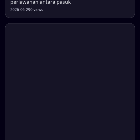
perlawanan antara pasuk
2026-06-29
0 views