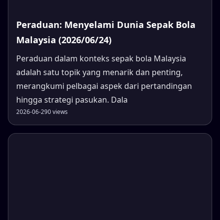
Peraduan: Menyelami Dunia Sepak Bola
Malaysia (2026/06/24)
Peraduan dalam konteks sepak bola Malaysia
adalah satu topik yang menarik dan penting,
merangkumi pelbagai aspek dari pertandingan
hingga strategi pasukan. Dala
2026-06-29
0 views