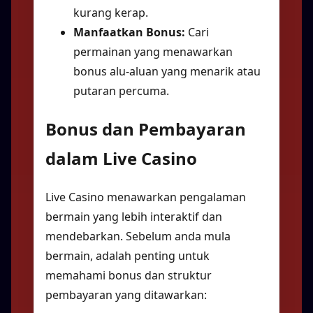
kurang kerap.
Manfaatkan Bonus:
Cari
permainan yang menawarkan
bonus alu-aluan yang menarik atau
putaran percuma.
Bonus dan Pembayaran
dalam Live Casino
Live Casino menawarkan pengalaman
bermain yang lebih interaktif dan
mendebarkan. Sebelum anda mula
bermain, adalah penting untuk
memahami bonus dan struktur
pembayaran yang ditawarkan: