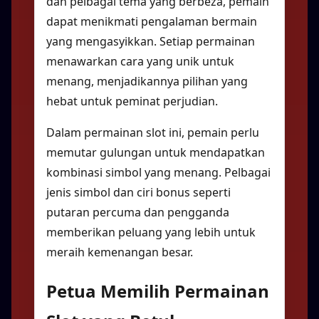
dan pelbagai tema yang berbeza, pemain
dapat menikmati pengalaman bermain
yang mengasyikkan. Setiap permainan
menawarkan cara yang unik untuk
menang, menjadikannya pilihan yang
hebat untuk peminat perjudian.
Dalam permainan slot ini, pemain perlu
memutar gulungan untuk mendapatkan
kombinasi simbol yang menang. Pelbagai
jenis simbol dan ciri bonus seperti
putaran percuma dan pengganda
memberikan peluang yang lebih untuk
meraih kemenangan besar.
Petua Memilih Permainan