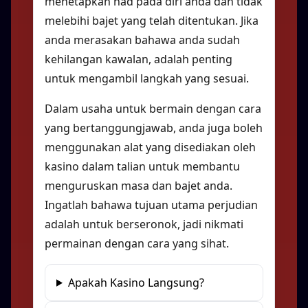
menetapkan had pada diri anda dan tidak
melebihi bajet yang telah ditentukan. Jika
anda merasakan bahawa anda sudah
kehilangan kawalan, adalah penting
untuk mengambil langkah yang sesuai.
Dalam usaha untuk bermain dengan cara
yang bertanggungjawab, anda juga boleh
menggunakan alat yang disediakan oleh
kasino dalam talian untuk membantu
menguruskan masa dan bajet anda.
Ingatlah bahawa tujuan utama perjudian
adalah untuk berseronok, jadi nikmati
permainan dengan cara yang sihat.
Apakah Kasino Langsung?