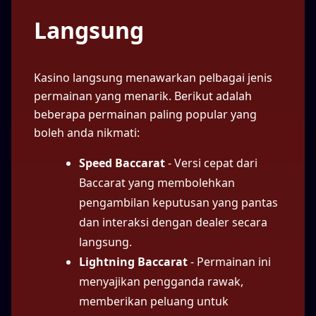
Langsung
Kasino langsung menawarkan pelbagai jenis
permainan yang menarik. Berikut adalah
beberapa permainan paling popular yang
boleh anda nikmati:
Speed Baccarat
- Versi cepat dari
Baccarat yang membolehkan
pengambilan keputusan yang pantas
dan interaksi dengan dealer secara
langsung.
Lightning Baccarat
- Permainan ini
menyajikan pengganda rawak,
memberikan peluang untuk