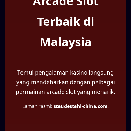
Arcade Slot
Terbaik di
Malaysia
Temui pengalaman kasino langsung
yang mendebarkan dengan pelbagai
permainan arcade slot yang menarik.
Laman rasmi:
staudestahl-china.com
.