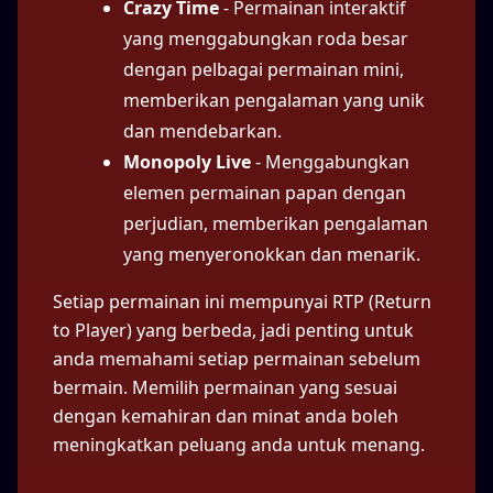
Crazy Time
- Permainan interaktif
yang menggabungkan roda besar
dengan pelbagai permainan mini,
memberikan pengalaman yang unik
dan mendebarkan.
Monopoly Live
- Menggabungkan
elemen permainan papan dengan
perjudian, memberikan pengalaman
yang menyeronokkan dan menarik.
Setiap permainan ini mempunyai RTP (Return
to Player) yang berbeda, jadi penting untuk
anda memahami setiap permainan sebelum
bermain. Memilih permainan yang sesuai
dengan kemahiran dan minat anda boleh
meningkatkan peluang anda untuk menang.