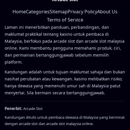
Home
Categories
Sitemap
Privacy Policy
About Us
Terms of Service
Laman ini menerbitkan panduan, perbandingan, dan
maklumat praktikal tentang kasino untuk pembaca di
Malaysia, berfokus pada arcade slot dan arcade slot malaysia
online. Kami membantu pengguna memahami produk, ciri,
dan permainan bertanggungjawab sebelum memilih
platform.
Kandungan adalah untuk tujuan maklumat sahaja dan bukan
nasihat perubatan atau kewangan. kasino melibatkan risiko;
hanya dewasa yang memenuhi umur sah di Malaysia patut
menyertai. Sila bermain secara bertanggungjawab.
Penerbit:
Arcade Slot
Kandungan ditulis untuk pembaca dewasa di Malaysia yang berminat
dengan arcade slot dan arcade slot malaysia online.