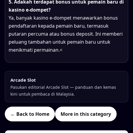
5. Adakah terdapat bonus untuk pemain baru di
kasino e-dompet?
Ya, banyak kasino e-dompet menawarkan bonus
pendaftaran kepada pemain baru, termasuk
putaran percuma atau bonus deposit. Ini memberi
peluang tambahan untuk pemain baru untuk
menikmati permainan.<
Arcade Slot
Pasukan editorial Arcade Slot — panduan dan kemas
kini untuk pembaca di Malaysia.
← Back to Home
More in this category