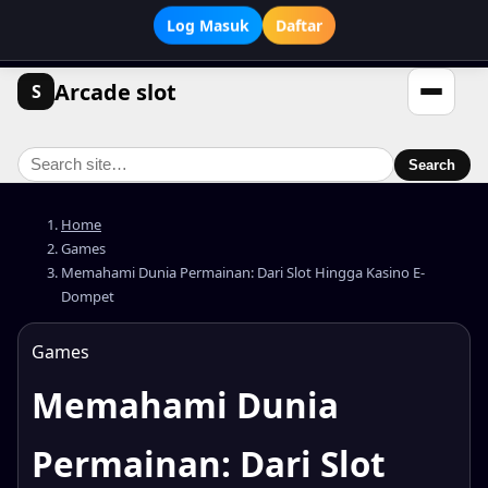
Log Masuk
Daftar
Arcade slot
S
Search
Search
Home
Games
Memahami Dunia Permainan: Dari Slot Hingga Kasino E-
Dompet
Games
Memahami Dunia
Permainan: Dari Slot