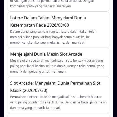
di kalangan pencinta permainan di seluruh dunia. Dengan
kombinasi grafik yang menarik, suara yan
Lotere Dalam Talian: Menyelami Dunia
Kesempatan Pada 2026/08/08
Dalam dunia yang semakin digital, lotere dalam talian telah
menjadi pilihan popular bagi banyak pemain. Artikel ini
membincangkan konsep, mekanisme, dan manfaat
Menjelajahi Dunia Mesin Slot Arcade
Mesin slot arcade telah menjadi salah satu bentuk hiburan yang
paling popular di kasino seluruh dunia. Dengan reka bentuk yang
menarik dan peluang untuk memenan
Slot Arcade: Menyelami Dunia Permainan Slot
Klasik (2026/07/30)
Permainan slot arcade telah menjadi salah satu bentuk hiburan
yang paling popular di seluruh dunia. Dengan pelbagai jenis mesin
dan tema yang menarik, ia menari