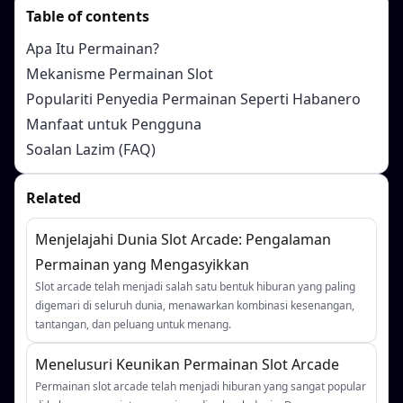
Table of contents
Apa Itu Permainan?
Mekanisme Permainan Slot
Populariti Penyedia Permainan Seperti Habanero
Manfaat untuk Pengguna
Soalan Lazim (FAQ)
Related
Menjelajahi Dunia Slot Arcade: Pengalaman
Permainan yang Mengasyikkan
Slot arcade telah menjadi salah satu bentuk hiburan yang paling
digemari di seluruh dunia, menawarkan kombinasi kesenangan,
tantangan, dan peluang untuk menang.
Menelusuri Keunikan Permainan Slot Arcade
Permainan slot arcade telah menjadi hiburan yang sangat popular