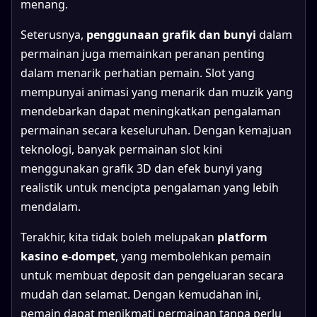
menang.
Seterusnya,
penggunaan grafik dan bunyi
dalam
permainan juga memainkan peranan penting
dalam menarik perhatian pemain. Slot yang
mempunyai animasi yang menarik dan muzik yang
mendebarkan dapat meningkatkan pengalaman
permainan secara keseluruhan. Dengan kemajuan
teknologi, banyak permainan slot kini
menggunakan grafik 3D dan efek bunyi yang
realistik untuk mencipta pengalaman yang lebih
mendalam.
Terakhir, kita tidak boleh melupakan
platform
kasino e-dompet
, yang membolehkan pemain
untuk membuat deposit dan pengeluaran secara
mudah dan selamat. Dengan kemudahan ini,
pemain dapat menikmati permainan tanpa perlu