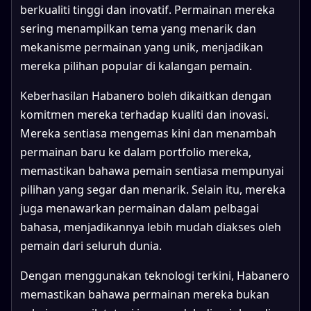
berkualiti tinggi dan inovatif. Permainan mereka
sering menampilkan tema yang menarik dan
mekanisme permainan yang unik, menjadikan
mereka pilihan popular di kalangan pemain.
Keberhasilan Habanero boleh dikaitkan dengan
komitmen mereka terhadap kualiti dan inovasi.
Mereka sentiasa mengemas kini dan menambah
permainan baru ke dalam portfolio mereka,
memastikan bahawa pemain sentiasa mempunyai
pilihan yang segar dan menarik. Selain itu, mereka
juga menawarkan permainan dalam pelbagai
bahasa, menjadikannya lebih mudah diakses oleh
pemain dari seluruh dunia.
Dengan menggunakan teknologi terkini, Habanero
memastikan bahawa permainan mereka bukan