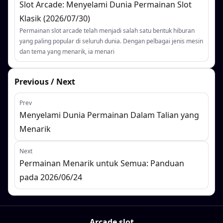
Slot Arcade: Menyelami Dunia Permainan Slot
Klasik (2026/07/30)
Permainan slot arcade telah menjadi salah satu bentuk hiburan
yang paling popular di seluruh dunia. Dengan pelbagai jenis mesin
dan tema yang menarik, ia menari
Previous / Next
Prev
Menyelami Dunia Permainan Dalam Talian yang
Menarik
Next
Permainan Menarik untuk Semua: Panduan
pada 2026/06/24
Arcade slot