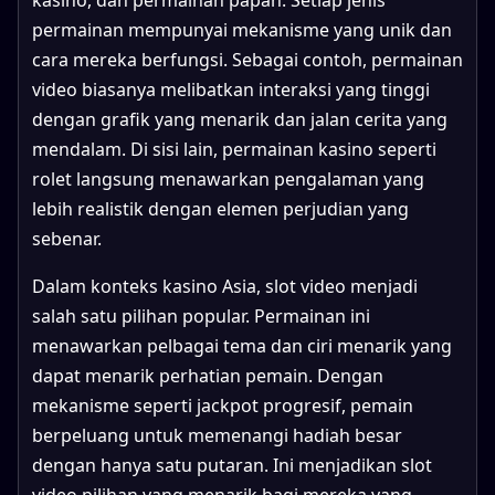
kasino, dan permainan papan. Setiap jenis
permainan mempunyai mekanisme yang unik dan
cara mereka berfungsi. Sebagai contoh, permainan
video biasanya melibatkan interaksi yang tinggi
dengan grafik yang menarik dan jalan cerita yang
mendalam. Di sisi lain, permainan kasino seperti
rolet langsung menawarkan pengalaman yang
lebih realistik dengan elemen perjudian yang
sebenar.
Dalam konteks kasino Asia, slot video menjadi
salah satu pilihan popular. Permainan ini
menawarkan pelbagai tema dan ciri menarik yang
dapat menarik perhatian pemain. Dengan
mekanisme seperti jackpot progresif, pemain
berpeluang untuk memenangi hadiah besar
dengan hanya satu putaran. Ini menjadikan slot