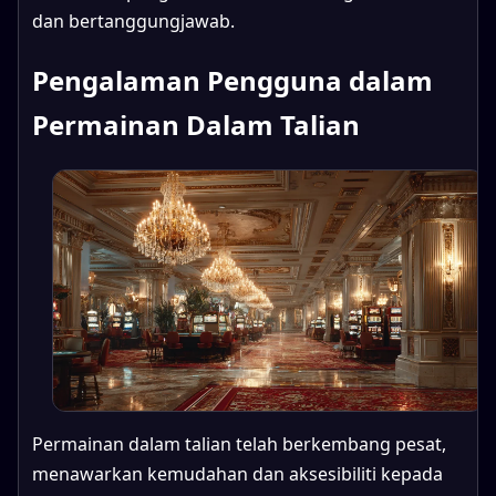
dan bertanggungjawab.
Pengalaman Pengguna dalam
Permainan Dalam Talian
Permainan dalam talian telah berkembang pesat,
menawarkan kemudahan dan aksesibiliti kepada