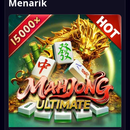
Menarik