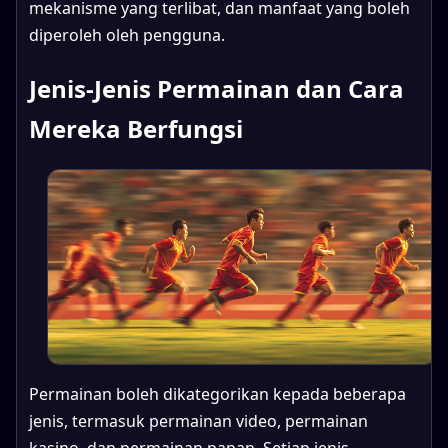
mekanisme yang terlibat, dan manfaat yang boleh
diperoleh oleh pengguna.
Jenis-Jenis Permainan dan Cara
Mereka Berfungsi
Permainan boleh dikategorikan kepada beberapa
jenis, termasuk permainan video, permainan