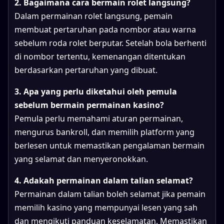
2. Bagaimana cara bermain rolet langsung?
Dalam permainan rolet langsung, pemain
membuat pertaruhan pada nombor atau warna
sebelum roda rolet berputar. Setelah bola berhenti
di nombor tertentu, kemenangan ditentukan
berdasarkan pertaruhan yang dibuat.
3. Apa yang perlu diketahui oleh pemula
sebelum bermain permainan kasino?
Pemula perlu memahami aturan permainan,
mengurus bankroll, dan memilih platform yang
berlesen untuk memastikan pengalaman bermain
yang selamat dan menyeronokkan.
4. Adakah permainan dalam talian selamat?
Permainan dalam talian boleh selamat jika pemain
memilih kasino yang mempunyai lesen yang sah
dan mengikuti panduan keselamatan. Memastikan