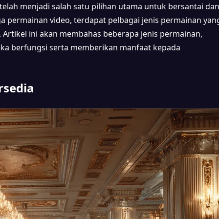
 telah menjadi salah satu pilihan utama untuk bersantai da
ga permainan video, terdapat pelbagai jenis permainan yan
. Artikel ini akan membahas beberapa jenis permainan,
eka berfungsi serta memberikan manfaat kepada
rsedia