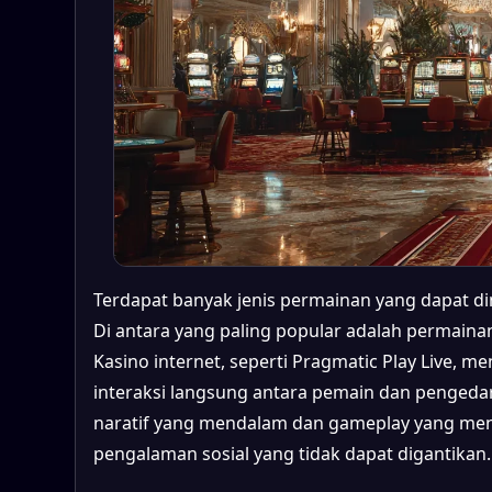
Terdapat banyak jenis permainan yang dapat d
Di antara yang paling popular adalah permaina
Kasino internet, seperti Pragmatic Play Liv
interaksi langsung antara pemain dan pengedar.
naratif yang mendalam dan gameplay yang mena
pengalaman sosial yang tidak dapat digantikan.