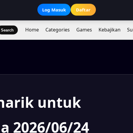
Log Masuk
Daftar
Home
Categories
Games
Kebajikan
Su
Search
arik untuk
a 2026/06/24