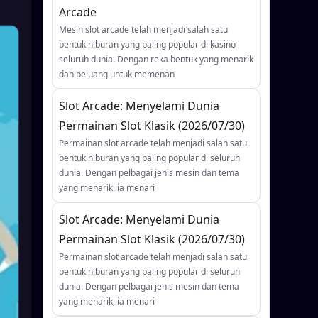
Arcade
Mesin slot arcade telah menjadi salah satu
bentuk hiburan yang paling popular di kasino
seluruh dunia. Dengan reka bentuk yang menarik
dan peluang untuk memenan
Slot Arcade: Menyelami Dunia
Permainan Slot Klasik (2026/07/30)
Permainan slot arcade telah menjadi salah satu
bentuk hiburan yang paling popular di seluruh
dunia. Dengan pelbagai jenis mesin dan tema
yang menarik, ia menari
Slot Arcade: Menyelami Dunia
Permainan Slot Klasik (2026/07/30)
Permainan slot arcade telah menjadi salah satu
bentuk hiburan yang paling popular di seluruh
dunia. Dengan pelbagai jenis mesin dan tema
yang menarik, ia menari