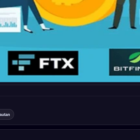
autan