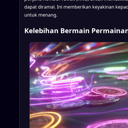
dapat diramal. Ini memberikan keyakinan ke
untuk menang.
Kelebihan Bermain Permainan