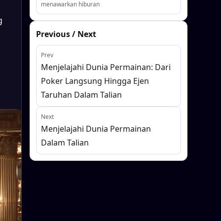
menawarkan hiburan
n
g
Previous / Next
Prev
Menjelajahi Dunia Permainan: Dari
Poker Langsung Hingga Ejen
Taruhan Dalam Talian
Next
Menjelajahi Dunia Permainan
Dalam Talian