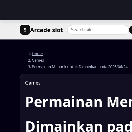
Arcade slot
S
Search
Home
Games
Permainan Menarik untuk Dimainkan pada 2026/06/24
Games
Permainan Men
Dimainkan pad