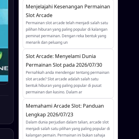
Menjelajahi Kesenangan Permainan
Slot Arcade
Permainan slot arcade telah menjadi salah satu
pilihan hiburan yang paling popular di kalangan
peminat permainan. Dengan reka bentuk yang
menarik dan peluang un
Slot Arcade: Menyelami Dunia
Permainan Slot pada 2026/07/30
Pernahkah anda mendengar tentang permainan
slot arcade? Slot arcade adalah salah satu
bentuk hiburan yang paling popular di pusat
permainan dan kasino. Dalam ar
Memahami Arcade Slot: Panduan
Lengkap 2026/07/23
Dalam dunia perjudian dalam talian, arcade slot
menjadi salah satu pilihan yang paling popular di
kalangan pemain. Permainan ini bukan sahaja