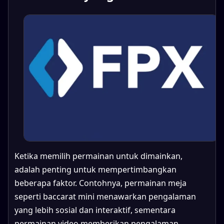
Ketika memilih permainan untuk dimainkan,
adalah penting untuk mempertimbangkan
beberapa faktor. Contohnya, permainan meja
seperti baccarat mini menawarkan pengalaman
yang lebih sosial dan interaktif, sementara
permainan video memberikan pengalaman