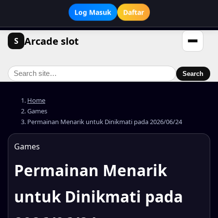
Log Masuk
Daftar
Arcade slot
S
Search
Search
Home
Games
Permainan Menarik untuk Dinikmati pada 2026/06/24
Games
Permainan Menarik
untuk Dinikmati pada