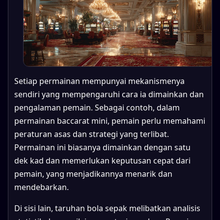
Setiap permainan mempunyai mekanismenya
sendiri yang mempengaruhi cara ia dimainkan dan
pengalaman pemain. Sebagai contoh, dalam
permainan baccarat mini, pemain perlu memahami
peraturan asas dan strategi yang terlibat.
Permainan ini biasanya dimainkan dengan satu
dek kad dan memerlukan keputusan cepat dari
pemain, yang menjadikannya menarik dan
mendebarkan.
Di sisi lain, taruhan bola sepak melibatkan analisis