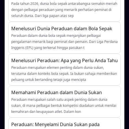
Pada tahun 2026, dunia bola sepak antarabangsa semakin meriah
dengan pelbagai peraduan yang menarik perhatian peminat di
seluruh dunia. Dari liga papan atas sep
Menelusuri Dunia Peraduan dalam Bola Sepak
Peraduan dalam dunia bola sepak menjanjikan pelbagai
pengalaman menarik bagi peminat dan pemain. Dari Liga Perdana
Inggeris (EPL) yang terkenal hingga pasukan t
Menelusuri Peraduan: Apa yang Perlu Anda Tahu
Peraduan merupakan elemen penting dalam dunia sukan,
terutama dalam konteks bola sepak. Ia bukan sahaja memberikan
peluang untuk bertanding tetapi juga mencipta
Memahami Peraduan dalam Dunia Sukan
Peraduan merupakan salah satu aspek penting dalam dunia
sukan, di mana pelbagai bentuk kompetisi diadakan untuk menilai
kemahiran dan keupayaan atlet. Dalam kon
Peraduan: Menyelami Dunia Sukan pada