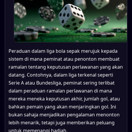
Peraduan dalam liga bola sepak merujuk kepada
sistem di mana peminat atau penonton membuat
ramalan tentang keputusan perlawanan yang akan
datang. Contohnya, dalam liga terkenal seperti
Serie A atau Bundesliga, peminat sering terlibat
dalam peraduan ramalan perlawanan di mana
mereka meneka keputusan akhir, jumlah gol, atau
bahkan pemain yang akan menjaringkan gol. Ini
bukan sahaja menjadikan pengalaman menonton
lebih menarik, tetapi juga memberikan peluang
untuk memenangi hadiah.