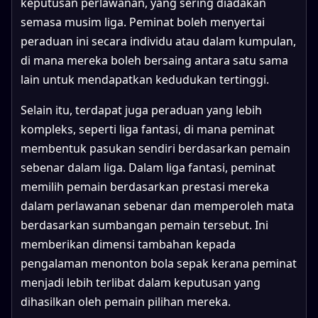
keputusan perlawanan, yang sering diadakan
semasa musim liga. Peminat boleh menyertai
peraduan ini secara individu atau dalam kumpulan,
di mana mereka boleh bersaing antara satu sama
lain untuk mendapatkan kedudukan tertinggi.
Selain itu, terdapat juga peraduan yang lebih
kompleks, seperti liga fantasi, di mana peminat
membentuk pasukan sendiri berdasarkan pemain
sebenar dalam liga. Dalam liga fantasi, peminat
memilih pemain berdasarkan prestasi mereka
dalam perlawanan sebenar dan memperoleh mata
berdasarkan sumbangan pemain tersebut. Ini
memberikan dimensi tambahan kepada
pengalaman menonton bola sepak kerana peminat
menjadi lebih terlibat dalam keputusan yang
dihasilkan oleh pemain pilihan mereka.