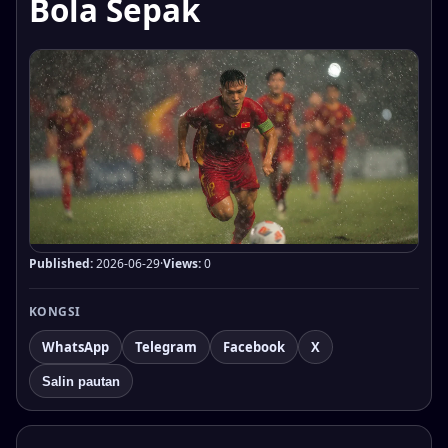
Bola Sepak
Published:
2026-06-29
·
Views:
0
KONGSI
WhatsApp
Telegram
Facebook
X
Salin pautan