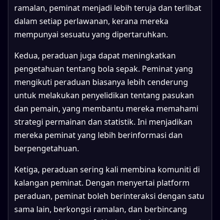
ramalan, peminat menjadi lebih teruja dan terlibat
dalam setiap perlawanan, kerana mereka
mempunyai sesuatu yang dipertaruhkan.
Kedua, peraduan juga dapat meningkatkan
pengetahuan tentang bola sepak. Peminat yang
mengikuti peraduan biasanya lebih cenderung
untuk melakukan penyelidikan tentang pasukan
dan pemain, yang membantu mereka memahami
strategi permainan dan statistik. Ini menjadikan
mereka peminat yang lebih berinformasi dan
berpengetahuan.
Ketiga, peraduan sering kali membina komuniti di
kalangan peminat. Dengan menyertai platform
peraduan, peminat boleh berinteraksi dengan satu
sama lain, berkongsi ramalan, dan berbincang