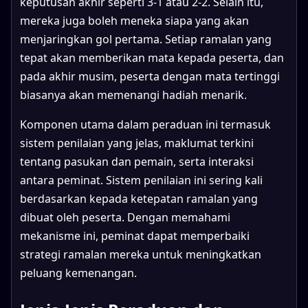
keputusan akhir seperti 3-1 atau 2-2. Selain itu,
mereka juga boleh meneka siapa yang akan
menjaringkan gol pertama. Setiap ramalan yang
tepat akan memberikan mata kepada peserta, dan
pada akhir musim, peserta dengan mata tertinggi
biasanya akan memenangi hadiah menarik.
Komponen utama dalam peraduan ini termasuk
sistem penilaian yang jelas, maklumat terkini
tentang pasukan dan pemain, serta interaksi
antara peminat. Sistem penilaian ini sering kali
berdasarkan kepada ketepatan ramalan yang
dibuat oleh peserta. Dengan memahami
mekanisme ini, peminat dapat memperbaiki
strategi ramalan mereka untuk meningkatkan
peluang kemenangan.