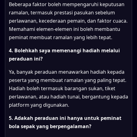
Beberapa faktor boleh mempengaruhi keputusan
ramalan, termasuk prestasi pasukan sebelum
perlawanan, kecederaan pemain, dan faktor cuaca.
Memahami elemen-elemen ini boleh membantu
peminat membuat ramalan yang lebih tepat.
4. Bolehkah saya memenangi hadiah melalui
peraduan ini?
Ya, banyak peraduan menawarkan hadiah kepada
peserta yang membuat ramalan yang paling tepat.
Hadiah boleh termasuk barangan sukan, tiket
perlawanan, atau hadiah tunai, bergantung kepada
platform yang digunakan.
5. Adakah peraduan ini hanya untuk peminat
bola sepak yang berpengalaman?