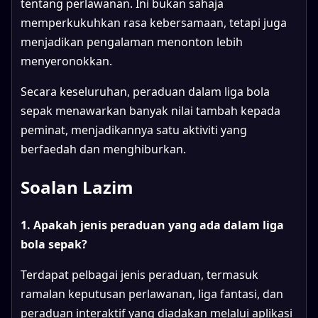
tentang perlawanan. Ini bukan sahaja
memperkukuhkan rasa kebersamaan, tetapi juga
menjadikan pengalaman menonton lebih
menyeronokkan.
Secara keseluruhan, peraduan dalam liga bola
sepak menawarkan banyak nilai tambah kepada
peminat, menjadikannya satu aktiviti yang
berfaedah dan menghiburkan.
Soalan Lazim
1. Apakah jenis peraduan yang ada dalam liga
bola sepak?
Terdapat pelbagai jenis peraduan, termasuk
ramalan keputusan perlawanan, liga fantasi, dan
peraduan interaktif yang diadakan melalui aplikasi