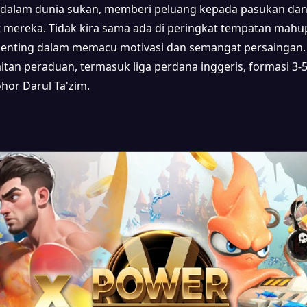
 dalam dunia sukan, memberi peluang kepada pasukan da
t mereka. Tidak kira sama ada di peringkat tempatan mah
enting dalam memacu motivasi dan semangat persaingan.
itan peraduan, termasuk liga perdana inggeris, formasi 3-5
ohor Darul Ta'zim.