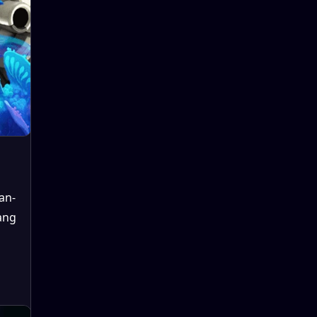
an-
ang