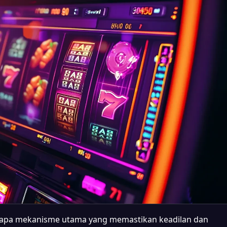
rapa mekanisme utama yang memastikan keadilan dan