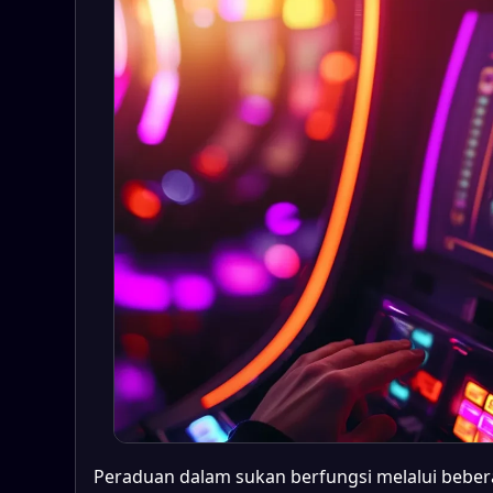
Peraduan dalam sukan berfungsi melalui bebe