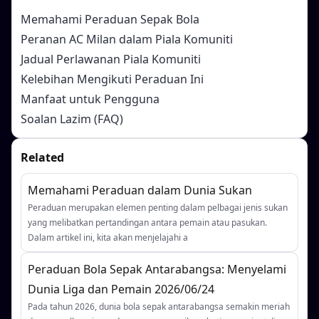
Memahami Peraduan Sepak Bola
Peranan AC Milan dalam Piala Komuniti
Jadual Perlawanan Piala Komuniti
Kelebihan Mengikuti Peraduan Ini
Manfaat untuk Pengguna
Soalan Lazim (FAQ)
Related
Memahami Peraduan dalam Dunia Sukan
Peraduan merupakan elemen penting dalam pelbagai jenis sukan
yang melibatkan pertandingan antara pemain atau pasukan.
Dalam artikel ini, kita akan menjelajahi a
Peraduan Bola Sepak Antarabangsa: Menyelami
Dunia Liga dan Pemain 2026/06/24
Pada tahun 2026, dunia bola sepak antarabangsa semakin meriah