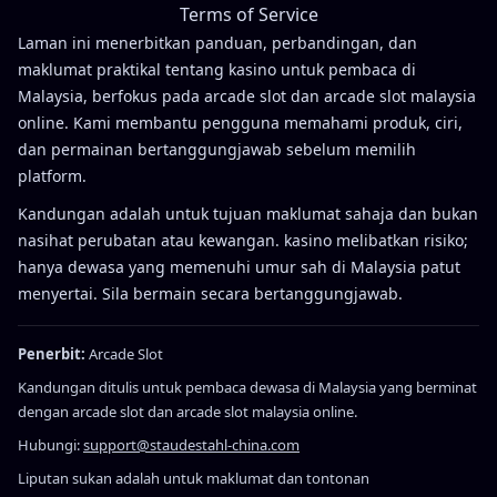
Terms of Service
Laman ini menerbitkan panduan, perbandingan, dan
maklumat praktikal tentang kasino untuk pembaca di
Malaysia, berfokus pada arcade slot dan arcade slot malaysia
online. Kami membantu pengguna memahami produk, ciri,
dan permainan bertanggungjawab sebelum memilih
platform.
Kandungan adalah untuk tujuan maklumat sahaja dan bukan
nasihat perubatan atau kewangan. kasino melibatkan risiko;
hanya dewasa yang memenuhi umur sah di Malaysia patut
menyertai. Sila bermain secara bertanggungjawab.
Penerbit:
Arcade Slot
Kandungan ditulis untuk pembaca dewasa di Malaysia yang berminat
dengan arcade slot dan arcade slot malaysia online.
Hubungi:
support@staudestahl-china.com
Liputan sukan adalah untuk maklumat dan tontonan