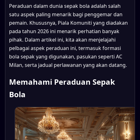
Peraduan dalam dunia sepak bola adalah salah
satu aspek paling menarik bagi penggemar dan
pemain. Khususnya, Piala Komuniti yang diadakan
pada tahun 2026 ini menarik perhatian banyak
pihak. Dalam artikel ini, kita akan menjelajahi
pelbagai aspek peraduan ini, termasuk formasi
bola sepak yang digunakan, pasukan seperti AC
Milan, serta jadual perlawanan yang akan datang.
Memahami Peraduan Sepak
Bola