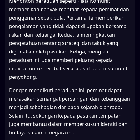
Menonton peraduan seperti Piala Komuniti
memberikan banyak manfaat kepada peminat dan
penggemar sepak bola. Pertama, ia memberikan
pengalaman yang tidak dapat dilupakan bersama
rakan dan keluarga. Kedua, ia meningkatkan
pengetahuan tentang strategi dan taktik yang
digunakan oleh pasukan. Ketiga, mengikuti
peraduan ini juga memberi peluang kepada
individu untuk terlibat secara aktif dalam komuniti
penyokong.
Dengan mengikuti peraduan ini, peminat dapat
merasakan semangat persaingan dan kebanggaan
menjadi sebahagian daripada sejarah olahraga.
Selain itu, sokongan kepada pasukan tempatan
juga membantu dalam memperkukuh identiti dan
budaya sukan di negara ini.