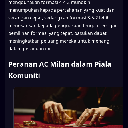
menggunakan formasi 4-4-2 mungkin
menumpukan kepada pertahanan yang kuat dan
serangan cepat, sedangkan formasi 3-5-2 lebih
menekankan kepada penguasaan tengah. Dengan
pemilihan formasi yang tepat, pasukan dapat
meningkatkan peluang mereka untuk menang
dalam peraduan ini.
Peranan AC Milan dalam Piala
Komuniti