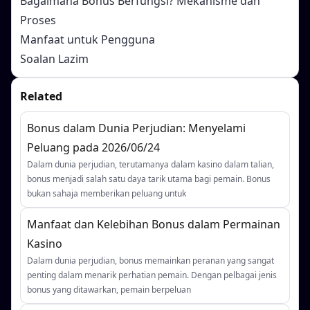
Bagaimana Bonus Berfungsi? Mekanisme dan
Proses
Manfaat untuk Pengguna
Soalan Lazim
Related
Bonus dalam Dunia Perjudian: Menyelami
Peluang pada 2026/06/24
Dalam dunia perjudian, terutamanya dalam kasino dalam talian,
bonus menjadi salah satu daya tarik utama bagi pemain. Bonus
bukan sahaja memberikan peluang untuk
Manfaat dan Kelebihan Bonus dalam Permainan
Kasino
Dalam dunia perjudian, bonus memainkan peranan yang sangat
penting dalam menarik perhatian pemain. Dengan pelbagai jenis
bonus yang ditawarkan, pemain berpeluan