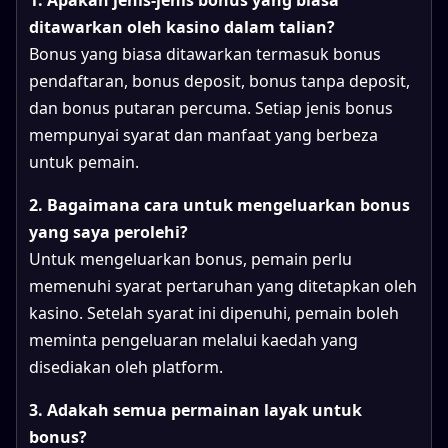
ditawarkan oleh kasino dalam talian?
Bonus yang biasa ditawarkan termasuk bonus
pendaftaran, bonus deposit, bonus tanpa deposit,
dan bonus putaran percuma. Setiap jenis bonus
mempunyai syarat dan manfaat yang berbeza
untuk pemain.
2. Bagaimana cara untuk mengeluarkan bonus
yang saya perolehi?
Untuk mengeluarkan bonus, pemain perlu
memenuhi syarat pertaruhan yang ditetapkan oleh
kasino. Setelah syarat ini dipenuhi, pemain boleh
meminta pengeluaran melalui kaedah yang
disediakan oleh platform.
3. Adakah semua permainan layak untuk
bonus?