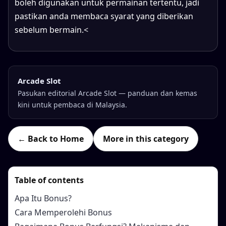
boleh digunakan untuk permainan tertentu, jadi
pastikan anda membaca syarat yang diberikan
sebelum bermain.<
Arcade Slot
Pasukan editorial Arcade Slot — panduan dan kemas
kini untuk pembaca di Malaysia.
← Back to Home
More in this category
Table of contents
Apa Itu Bonus?
Cara Memperolehi Bonus