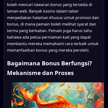
boleh mencari tawaran bonus yang tersedia di
laman web. Banyak kasino dalam talian
menyediakan halaman khusus untuk promosi dan
bonus, di mana pemain boleh melihat syarat dan
terma yang berkaitan. Pemain juga harus tahu
bahawa ada petua permainan kad yang dapat
membantu mereka memahami cara terbaik untuk
memanfaatkan bonus yang mereka perolehi.
Bagaimana Bonus Berfungsi?
Mekanisme dan Proses