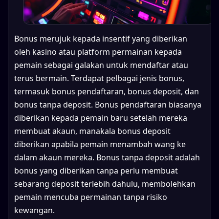
Bonus merujuk kepada insentif yang diberikan
oleh kasino atau platform permainan kepada
pemain sebagai galakan untuk mendaftar atau
terus bermain. Terdapat pelbagai jenis bonus,
termasuk bonus pendaftaran, bonus deposit, dan
bonus tanpa deposit. Bonus pendaftaran biasanya
diberikan kepada pemain baru setelah mereka
membuat akaun, manakala bonus deposit
diberikan apabila pemain menambah wang ke
dalam akaun mereka. Bonus tanpa deposit adalah
bonus yang diberikan tanpa perlu membuat
sebarang deposit terlebih dahulu, membolehkan
pemain mencuba permainan tanpa risiko
kewangan.