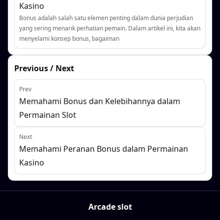
Kasino
Bonus adalah salah satu elemen penting dalam dunia perjudian
yang sering menarik perhatian pemain. Dalam artikel ini, kita akan
menyelami konsep bonus, bagaiman
Previous / Next
Prev
Memahami Bonus dan Kelebihannya dalam
Permainan Slot
Next
Memahami Peranan Bonus dalam Permainan
Kasino
Arcade slot