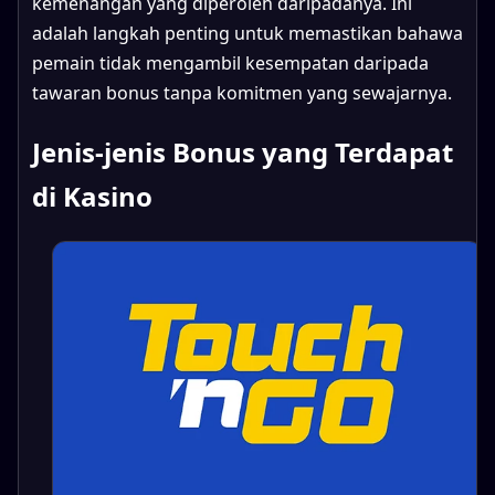
kemenangan yang diperoleh daripadanya. Ini
adalah langkah penting untuk memastikan bahawa
pemain tidak mengambil kesempatan daripada
tawaran bonus tanpa komitmen yang sewajarnya.
Jenis-jenis Bonus yang Terdapat
di Kasino