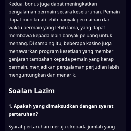
Kedua, bonus juga dapat meningkatkan
pengalaman bermain secara keseluruhan. Pemain
dapat menikmati lebih banyak permainan dan
waktu bermain yang lebih lama, yang dapat
membawa kepada lebih banyak peluang untuk
menang. Di samping itu, beberapa kasino juga
menawarkan program kesetiaan yang memberi
ganjaran tambahan kepada pemain yang kerap
bermain, menjadikan pengalaman perjudian lebih
menguntungkan dan menarik.
Soalan Lazim
1. Apakah yang dimaksudkan dengan syarat
pertaruhan?
Syarat pertaruhan merujuk kepada jumlah yang