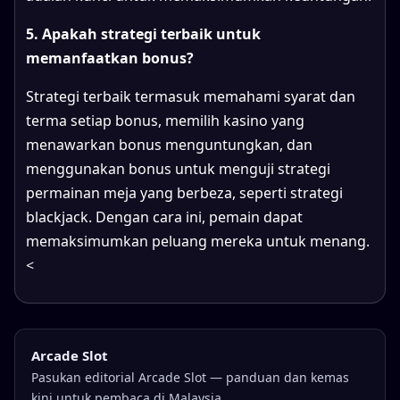
5. Apakah strategi terbaik untuk
memanfaatkan bonus?
Strategi terbaik termasuk memahami syarat dan
terma setiap bonus, memilih kasino yang
menawarkan bonus menguntungkan, dan
menggunakan bonus untuk menguji strategi
permainan meja yang berbeza, seperti strategi
blackjack. Dengan cara ini, pemain dapat
memaksimumkan peluang mereka untuk menang.
<
Arcade Slot
Pasukan editorial Arcade Slot — panduan dan kemas
kini untuk pembaca di Malaysia.