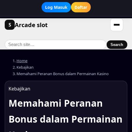
Log Masuk
Daftar
Arcade slot
S
Search
Search
Home
Kebajikan
Memahami Peranan Bonus dalam Permainan Kasino
Kebajikan
Memahami Peranan
Bonus dalam Permainan