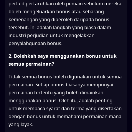
perlu dipertaruhkan oleh pemain sebelum mereka
boleh mengeluarkan bonus atau sebarang
kemenangan yang diperoleh daripada bonus
tersebut. Ini adalah langkah yang biasa dalam
industri perjudian untuk mengelakkan
penyalahgunaan bonus.
2. Bolehkah saya menggunakan bonus untuk
semua permainan?
Tidak semua bonus boleh digunakan untuk semua
permainan. Setiap bonus biasanya mempunyai
permainan tertentu yang boleh dimainkan
menggunakan bonus. Oleh itu, adalah penting
untuk membaca syarat dan terma yang disertakan
dengan bonus untuk memahami permainan mana
yang layak.