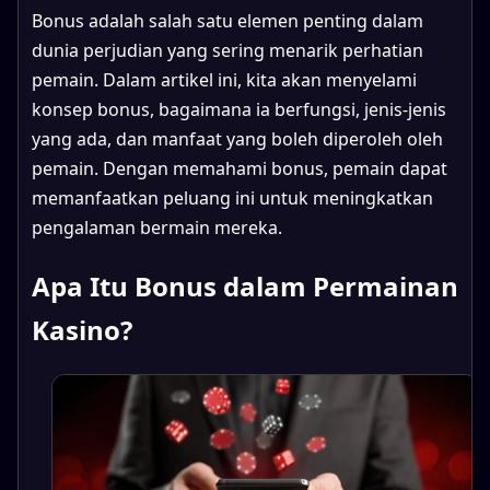
Bonus adalah salah satu elemen penting dalam
dunia perjudian yang sering menarik perhatian
pemain. Dalam artikel ini, kita akan menyelami
konsep bonus, bagaimana ia berfungsi, jenis-jenis
yang ada, dan manfaat yang boleh diperoleh oleh
pemain. Dengan memahami bonus, pemain dapat
memanfaatkan peluang ini untuk meningkatkan
pengalaman bermain mereka.
Apa Itu Bonus dalam Permainan
Kasino?