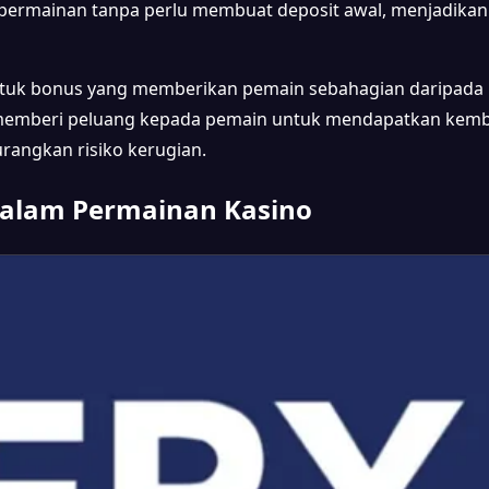
ermainan tanpa perlu membuat deposit awal, menjadika
entuk bonus yang memberikan pemain sebahagian daripada
i memberi peluang kepada pemain untuk mendapatkan kemb
angkan risiko kerugian.
dalam Permainan Kasino