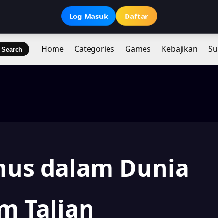
Log Masuk
Daftar
Home
Categories
Games
Kebajikan
Su
Search
us dalam Dunia
m Talian