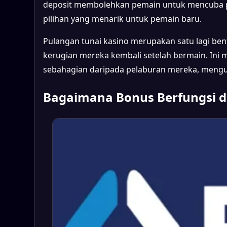
deposit membolehkan pemain untuk mencuba p
pilihan yang menarik untuk pemain baru.
Pulangan tunai kasino merupakan satu lagi b
kerugian mereka kembali setelah bermain. In
sebahagian daripada pelaburan mereka, mengur
Bagaimana Bonus Berfungsi 