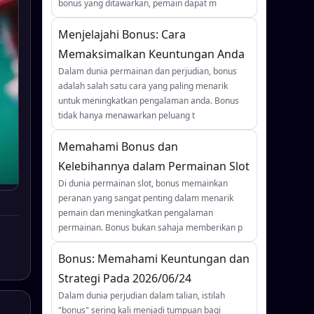
bonus yang ditawarkan, pemain dapat m
Menjelajahi Bonus: Cara
Memaksimalkan Keuntungan Anda
Dalam dunia permainan dan perjudian, bonus
adalah salah satu cara yang paling menarik
untuk meningkatkan pengalaman anda. Bonus
tidak hanya menawarkan peluang t
Memahami Bonus dan
Kelebihannya dalam Permainan Slot
Di dunia permainan slot, bonus memainkan
peranan yang sangat penting dalam menarik
pemain dan meningkatkan pengalaman
permainan. Bonus bukan sahaja memberikan p
Bonus: Memahami Keuntungan dan
Strategi Pada 2026/06/24
Dalam dunia perjudian dalam talian, istilah
"bonus" sering kali menjadi tumpuan bagi