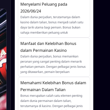
Menyelami Peluang pada
2026/06/24
Dalam dunia perjudian, terutamanya dalam
kasino dalam talian, bonus menjadi salah satu
daya tarik utama bagi pemain. Bonus bukan
sahaja memberikan peluang untuk
Manfaat dan Kelebihan Bonus
dalam Permainan Kasino
Dalam dunia perjudian, bonus memainkan
peranan yang sangat penting dalam menarik
perhatian pemain. Dengan pelbagai jenis bonus
yang ditawarkan, pemain berpeluan
Memahami Kelebihan Bonus dalam
Permainan Dalam Talian
Bonus merupakan salah satu elemen penting
dalam dunia permainan dalam talian,
terutamanya di kasino. Dengan pelbagai jenis