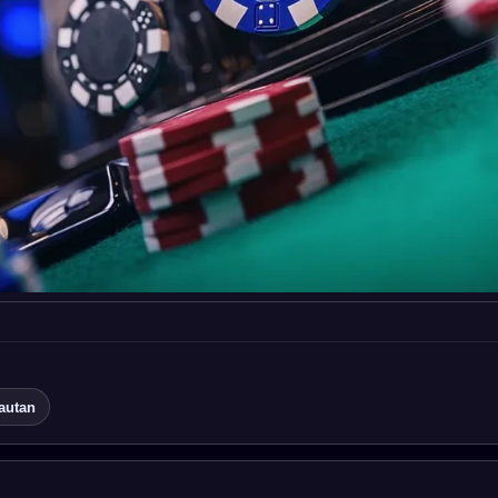
autan