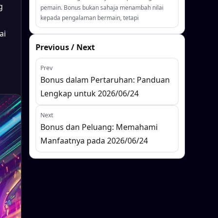
g
pemain. Bonus bukan sahaja menambah nilai
kepada pengalaman bermain, tetapi
ai
Previous / Next
Prev
Bonus dalam Pertaruhan: Panduan
Lengkap untuk 2026/06/24
Next
Bonus dan Peluang: Memahami
Manfaatnya pada 2026/06/24