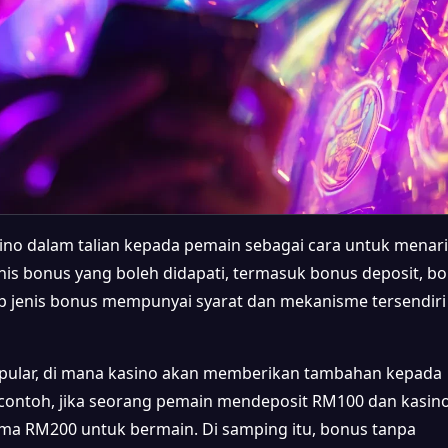
sino dalam talian kepada pemain sebagai cara untuk menar
is bonus yang boleh didapati, termasuk bonus deposit, b
iap jenis bonus mempunyai syarat dan mekanisme tersendiri
popular, di mana kasino akan memberikan tambahan kepada
contoh, jika seorang pemain mendeposit RM100 dan kasin
a RM200 untuk bermain. Di samping itu, bonus tanpa