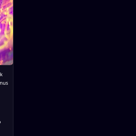
ik
onus
o