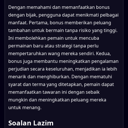
Dengan memahami dan memanfaatkan bonus
dengan bijak, pengguna dapat menikmati pelbagai
manfaat. Pertama, bonus memberikan peluang
tambahan untuk bermain tanpa risiko yang tinggi.
Ini membolehkan pemain untuk mencuba
permainan baru atau strategi tanpa perlu
mempertaruhkan wang mereka sendiri. Kedua,
bonus juga membantu meningkatkan pengalaman
perjudian secara keseluruhan, menjadikan ia lebih
menarik dan menghiburkan. Dengan mematuhi
syarat dan terma yang ditetapkan, pemain dapat
memanfaatkan tawaran ini dengan sebaik
mungkin dan meningkatkan peluang mereka
untuk menang.
Soalan Lazim