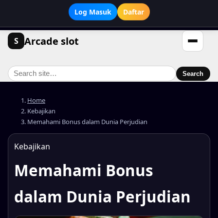
Log Masuk
Daftar
Arcade slot
S
Search
Search
Home
Kebajikan
Memahami Bonus dalam Dunia Perjudian
Kebajikan
Memahami Bonus
dalam Dunia Perjudian