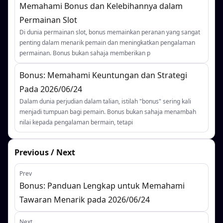
Memahami Bonus dan Kelebihannya dalam
Permainan Slot
Di dunia permainan slot, bonus memainkan peranan yang sangat
penting dalam menarik pemain dan meningkatkan pengalaman
permainan. Bonus bukan sahaja memberikan p
Bonus: Memahami Keuntungan dan Strategi
Pada 2026/06/24
Dalam dunia perjudian dalam talian, istilah "bonus" sering kali
menjadi tumpuan bagi pemain. Bonus bukan sahaja menambah
nilai kepada pengalaman bermain, tetapi
Previous / Next
Prev
Bonus: Panduan Lengkap untuk Memahami
Tawaran Menarik pada 2026/06/24
Next