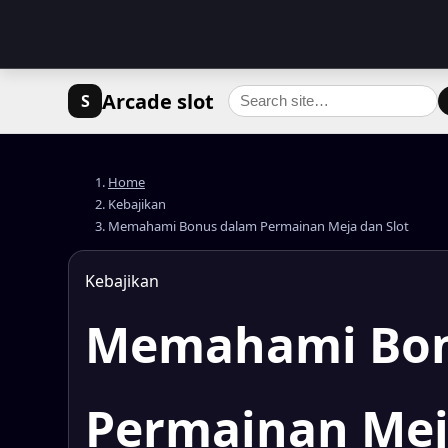
Arcade slot
S
Search
Home
Kebajikan
Memahami Bonus dalam Permainan Meja dan Slot
Kebajikan
Memahami Bon
Permainan Mej