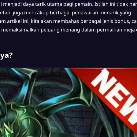
menjadi daya tarik utama bagi pemain. Istilah ini tidak ha
tetapi juga mencakup berbagai penawaran menarik yang
artikel ini, kita akan membahas berbagai jenis bonus, ca
uk memaksimalkan peluang menang dalam permainan meja
nya?