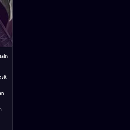
main
sit
an
n