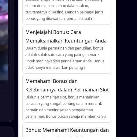
dalam dunia permainan dalam talian,
terutamanya di kasino. Dengan pelbagai jenis
bonus yang ditawarkan, pemain dapat m
Menjelajahi Bonus: Cara
Memaksimalkan Keuntungan Anda
Dalam dunia permainan dan perjudian, bonus
adalah salah satu cara yang paling menarik
untuk meningkatkan pengalaman anda. Bonus
tidak hanya menawarkan peluang t
Memahami Bonus dan
Kelebihannya dalam Permainan Slot
Di dunia permainan slot, bonus memainkan
peranan yang sangat penting dalam menarik
pemain dan meningkatkan pengalaman
permainan. Bonus bukan sahaja memberikan p
Bonus: Memahami Keuntungan dan