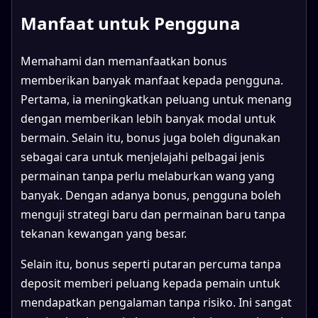
Manfaat untuk Pengguna
Memahami dan memanfaatkan bonus
memberikan banyak manfaat kepada pengguna.
Pertama, ia meningkatkan peluang untuk menang
dengan memberikan lebih banyak modal untuk
bermain. Selain itu, bonus juga boleh digunakan
sebagai cara untuk menjelajahi pelbagai jenis
permainan tanpa perlu melaburkan wang yang
banyak. Dengan adanya bonus, pengguna boleh
menguji strategi baru dan permainan baru tanpa
tekanan kewangan yang besar.
Selain itu, bonus seperti putaran percuma tanpa
deposit memberi peluang kepada pemain untuk
mendapatkan pengalaman tanpa risiko. Ini sangat