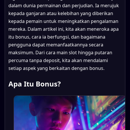
dalam dunia permainan dan perjudian. Ia merujuk
kepada ganjaran atau kelebihan yang diberikan
kepada pemain untuk meningkatkan pengalaman
mereka. Dalam artikel ini, kita akan meneroka apa
itu bonus, cara ia berfungsi, dan bagaimana
pengguna dapat memanfaatkannya secara
maksimum. Dari cara main slot hingga putaran
percuma tanpa deposit, kita akan mendalami
setiap aspek yang berkaitan dengan bonus.
Apa Itu Bonus?