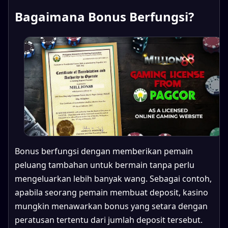
Bagaimana Bonus Berfungsi?
Bonus berfungsi dengan memberikan pemain
peluang tambahan untuk bermain tanpa perlu
mengeluarkan lebih banyak wang. Sebagai contoh,
apabila seorang pemain membuat deposit, kasino
mungkin menawarkan bonus yang setara dengan
peratusan tertentu dari jumlah deposit tersebut.