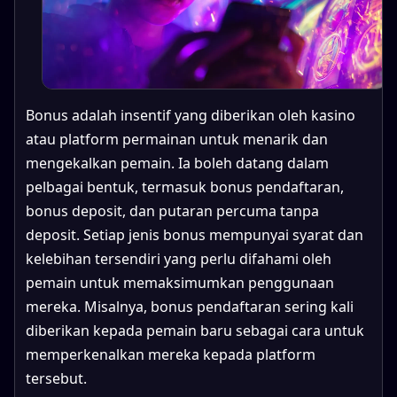
Bonus adalah insentif yang diberikan oleh kasino
atau platform permainan untuk menarik dan
mengekalkan pemain. Ia boleh datang dalam
pelbagai bentuk, termasuk bonus pendaftaran,
bonus deposit, dan putaran percuma tanpa
deposit. Setiap jenis bonus mempunyai syarat dan
kelebihan tersendiri yang perlu difahami oleh
pemain untuk memaksimumkan penggunaan
mereka. Misalnya, bonus pendaftaran sering kali
diberikan kepada pemain baru sebagai cara untuk
memperkenalkan mereka kepada platform
tersebut.