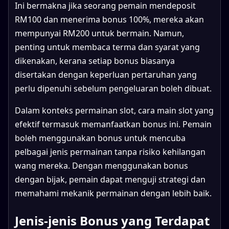
Ini bermakna jika seorang pemain mendeposit
RM100 dan menerima bonus 100%, mereka akan
mempunyai RM200 untuk bermain. Namun,
penting untuk membaca terma dan syarat yang
dikenakan, kerana setiap bonus biasanya
disertakan dengan keperluan pertaruhan yang
perlu dipenuhi sebelum pengeluaran boleh dibuat.
Dalam konteks permainan slot, cara main slot yang
efektif termasuk memanfaatkan bonus ini. Pemain
boleh menggunakan bonus untuk mencuba
pelbagai jenis permainan tanpa risiko kehilangan
wang mereka. Dengan menggunakan bonus
dengan bijak, pemain dapat menguji strategi dan
memahami mekanik permainan dengan lebih baik.
Jenis-jenis Bonus yang Terdapat