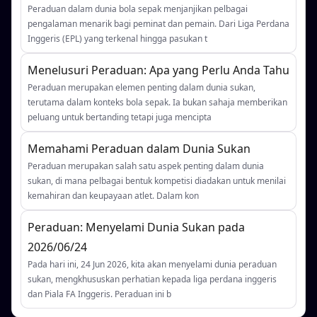
Peraduan dalam dunia bola sepak menjanjikan pelbagai
pengalaman menarik bagi peminat dan pemain. Dari Liga Perdana
Inggeris (EPL) yang terkenal hingga pasukan t
Menelusuri Peraduan: Apa yang Perlu Anda Tahu
Peraduan merupakan elemen penting dalam dunia sukan,
terutama dalam konteks bola sepak. Ia bukan sahaja memberikan
peluang untuk bertanding tetapi juga mencipta
Memahami Peraduan dalam Dunia Sukan
Peraduan merupakan salah satu aspek penting dalam dunia
sukan, di mana pelbagai bentuk kompetisi diadakan untuk menilai
kemahiran dan keupayaan atlet. Dalam kon
Peraduan: Menyelami Dunia Sukan pada
2026/06/24
Pada hari ini, 24 Jun 2026, kita akan menyelami dunia peraduan
sukan, mengkhususkan perhatian kepada liga perdana inggeris
dan Piala FA Inggeris. Peraduan ini b