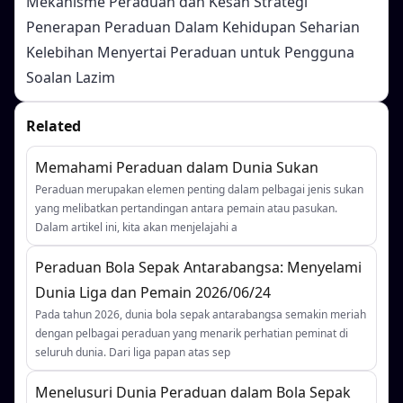
Mekanisme Peraduan dan Kesan Strategi
Penerapan Peraduan Dalam Kehidupan Seharian
Kelebihan Menyertai Peraduan untuk Pengguna
Soalan Lazim
Related
Memahami Peraduan dalam Dunia Sukan
Peraduan merupakan elemen penting dalam pelbagai jenis sukan
yang melibatkan pertandingan antara pemain atau pasukan.
Dalam artikel ini, kita akan menjelajahi a
Peraduan Bola Sepak Antarabangsa: Menyelami
Dunia Liga dan Pemain 2026/06/24
Pada tahun 2026, dunia bola sepak antarabangsa semakin meriah
dengan pelbagai peraduan yang menarik perhatian peminat di
seluruh dunia. Dari liga papan atas sep
Menelusuri Dunia Peraduan dalam Bola Sepak