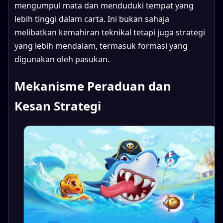
mengumpul mata dan menduduki tempat yang
lebih tinggi dalam carta. Ini bukan sahaja
melibatkan kemahiran teknikal tetapi juga strategi
yang lebih mendalam, termasuk formasi yang
digunakan oleh pasukan.
Mekanisme Peraduan dan
Kesan Strategi