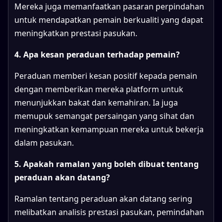
Mereka juga memanfaatkan pasaran perpindahan
untuk mendapatkan pemain berkualiti yang dapat
meningkatkan prestasi pasukan.
4. Apa kesan peraduan terhadap pemain?
Peraduan memberi kesan positif kepada pemain
dengan memberikan mereka platform untuk
menunjukkan bakat dan kemahiran. Ia juga
memupuk semangat persaingan yang sihat dan
meningkatkan kemampuan mereka untuk bekerja
dalam pasukan.
5. Apakah ramalan yang boleh dibuat tentang
peraduan akan datang?
Ramalan tentang peraduan akan datang sering
melibatkan analisis prestasi pasukan, pemindahan