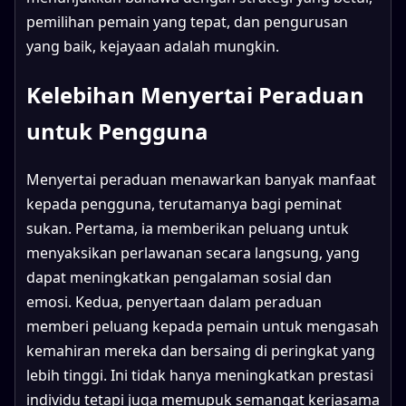
pemilihan pemain yang tepat, dan pengurusan
yang baik, kejayaan adalah mungkin.
Kelebihan Menyertai Peraduan
untuk Pengguna
Menyertai peraduan menawarkan banyak manfaat
kepada pengguna, terutamanya bagi peminat
sukan. Pertama, ia memberikan peluang untuk
menyaksikan perlawanan secara langsung, yang
dapat meningkatkan pengalaman sosial dan
emosi. Kedua, penyertaan dalam peraduan
memberi peluang kepada pemain untuk mengasah
kemahiran mereka dan bersaing di peringkat yang
lebih tinggi. Ini tidak hanya meningkatkan prestasi
individu tetapi juga memupuk semangat kerjasama