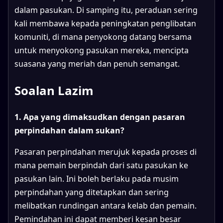
dalam pasukan. Di samping itu, peraduan sering
kali membawa kepada peningkatan penglibatan
komuniti, di mana penyokong datang bersama
untuk menyokong pasukan mereka, mencipta
suasana yang meriah dan penuh semangat.
Soalan Lazim
1. Apa yang dimaksudkan dengan pasaran
perpindahan dalam sukan?
Pasaran perpindahan merujuk kepada proses di
mana pemain berpindah dari satu pasukan ke
pasukan lain. Ini boleh berlaku pada musim
perpindahan yang ditetapkan dan sering
melibatkan rundingan antara kelab dan pemain.
Pemindahan ini dapat memberi kesan besar