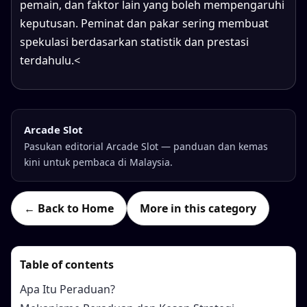
pemain, dan faktor lain yang boleh mempengaruhi
keputusan. Peminat dan pakar sering membuat
spekulasi berdasarkan statistik dan prestasi
terdahulu.<
Arcade Slot
Pasukan editorial Arcade Slot — panduan dan kemas
kini untuk pembaca di Malaysia.
← Back to Home
More in this category
Table of contents
Apa Itu Peraduan?