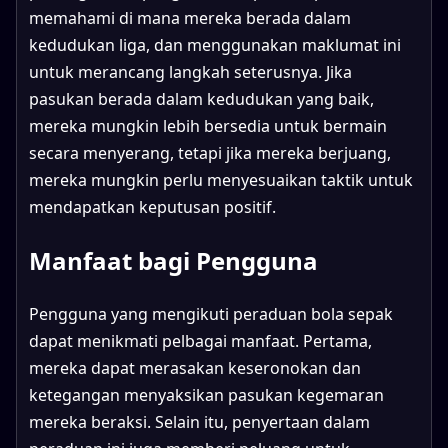
memahami di mana mereka berada dalam
kedudukan liga, dan menggunakan maklumat ini
untuk merancang langkah seterusnya. Jika
pasukan berada dalam kedudukan yang baik,
mereka mungkin lebih bersedia untuk bermain
secara menyerang, tetapi jika mereka berjuang,
mereka mungkin perlu menyesuaikan taktik untuk
mendapatkan keputusan positif.
Manfaat bagi Pengguna
Pengguna yang mengikuti peraduan bola sepak
dapat menikmati pelbagai manfaat. Pertama,
mereka dapat merasakan keseronokan dan
ketegangan menyaksikan pasukan kegemaran
mereka beraksi. Selain itu, penyertaan dalam