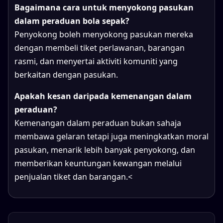
Bagaimana cara untuk menyokong pasukan
dalam peraduan bola sepak?
Penyokong boleh menyokong pasukan mereka
dengan membeli tiket perlawanan, barangan
rasmi, dan menyertai aktiviti komuniti yang
berkaitan dengan pasukan.
Apakah kesan daripada kemenangan dalam
peraduan?
Kemenangan dalam peraduan bukan sahaja
membawa gelaran tetapi juga meningkatkan moral
pasukan, menarik lebih banyak penyokong, dan
memberikan keuntungan kewangan melalui
penjualan tiket dan barangan.<