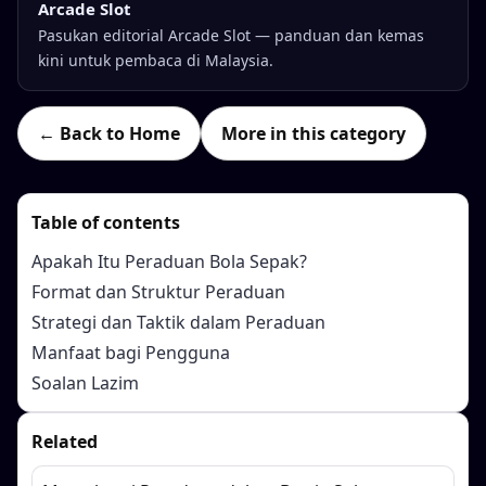
Arcade Slot
Pasukan editorial Arcade Slot — panduan dan kemas
kini untuk pembaca di Malaysia.
← Back to Home
More in this category
Table of contents
Apakah Itu Peraduan Bola Sepak?
Format dan Struktur Peraduan
Strategi dan Taktik dalam Peraduan
Manfaat bagi Pengguna
Soalan Lazim
Related