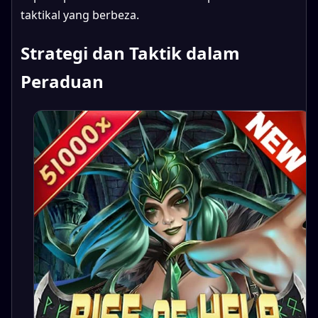
taktikal yang berbeza.
Strategi dan Taktik dalam
Peraduan